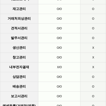
재고관리
O/O
O
거래처외상관리
O/O
O
견적서관리
O/O
O
발주서관리
O/O
O
생산관리
O/O
X
창고관리
O/O
X
내부전자결재
X/O
X
상담관리
O/O
O
배송관리
O/O
O
보고서관리
O/O
O
엑셀등록(거래처/제품)