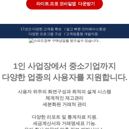
라이트.프로 모바일앱 다운받기
17년간 다양한 고객층 확보
/
쉽고 빠른 인터페이스환경
다양한 프로그램 구성
/
고객맞춤형 개발지원
1인 사업장에서 중소기업까지
판매/재고/회계/전자세금계산서
견적.발주/장부관리까지
다양한 업종의 사용자를 지원합니다.
상담070-8229-8706
사용자 위주의 화면구성과 최적의 설계 시스템
이메일 speedbook1@gmail.com
체계적인 재고관리
세분화된 거래처 관리
스피드장부 구매하기
다양한 리포트 및 통계자료 지원.
세금계산서와 거래명세표 기능.