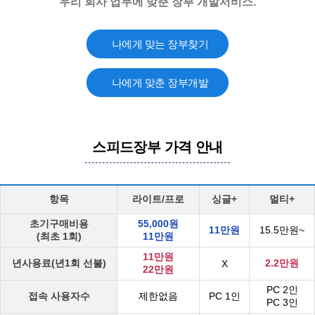
우리 회사 업무에 맞춘 장부 개발서비스.
나에게 맞는 장부찾기
나에게 맞춘 장부개발
스피드장부 가격 안내
항목
라이트/프로
싱글+
멀티+
초기구매비용
55,000원
11만원
15.5만원~
(최초 1회)
11만원
11만원
년사용료(년1회 선불)
2.2만원
X
22만원
PC 2인
접속 사용자수
제한없음
PC 1인
PC 3인