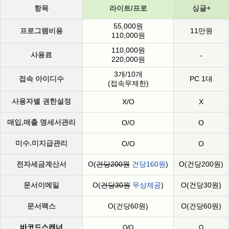
항목
라이트/프로
싱글+
55,000원
프로그램비용
11만원
110,000원
110,000원
사용료
-
220,000원
3개/10개
접속 아이디수
PC 1대
(접속무제한)
사용자별 권한설정
X/O
X
매입,매출 명세서관리
O/O
O
미수.미지급관리
O/O
O
전자세금계산서
O(
건당200원
건당160원
)
O(건당200원)
문서이메일
O(
건당30원
무상제공
)
O(건당30원)
문서팩스
O(건당60원)
O(건당60원)
바코드스캐너
O/O
O