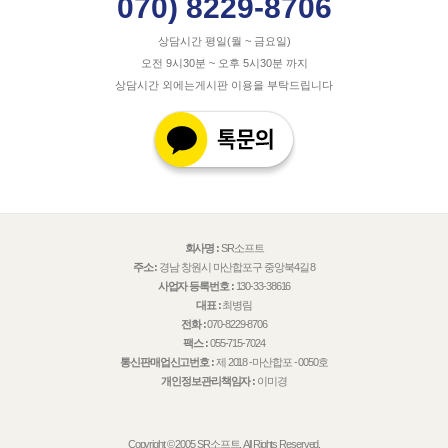
070) 8229-8706
상담시간 평일(월 ~ 금요일)
오전 9시30분 ~ 오후 5시30분 까지
상담시간 외에는게시판 이용을 부탁드립니다
회사명 :
SR소프트
주소 :
경남 창원시 마산합포구 중앙북4길 8
사업자 등록번호 :
130-33-38616
대표 :
최병림
전화 :
070-8229-8706
팩스 :
055-715-7024
통신판매업신고번호 :
제 2018 -마산합포 - 0050호
개인정보관리책임자 :
이미경
Copyright © 2005 SR소프트. All Rights Reserved.