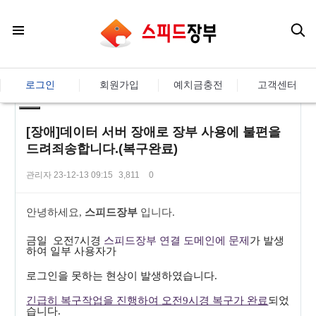
로그인
회원가입
예치금충전
고객센터
[장애]데이터 서버 장애로 장부 사용에 불편을
드려죄송합니다.(복구완료)
관리자
23-12-13 09:15
3,811
0
본문
안녕하세요
,
스피드장부
입니다.
금일 오전7시경
스피드장부 연결 도메인에 문제
가 발생
하여 일부 사용자가
로그인을 못하는 현상이 발생하였습니다.
긴급히 복구작업을 진행하여 오전9시경 복구가 완료
되었
습니다.