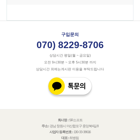
구입문의
070) 8229-8706
상담시간 평일(월 ~ 금요일)
오전 9시30분 ~ 오후 5시30분 까지
상담시간 외에는게시판 이용을 부탁드립니다
회사명 :
SR소프트
주소 :
경남 창원시 마산합포구 중앙북4길 8
사업자 등록번호 :
130-33-38616
대표 :
최병림